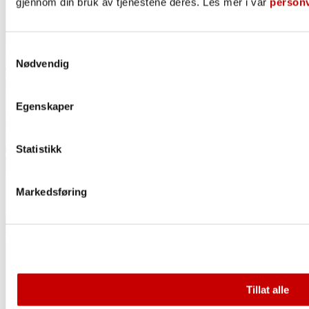
gjennom din bruk av tjenestene deres. Les mer i vår
person
Samtykkevalg
Nødvendig
Pizzaskolen
Egenskaper
Alt du trenger å vite om pizzabaking
Statistikk
Markedsføring
Tillat alle