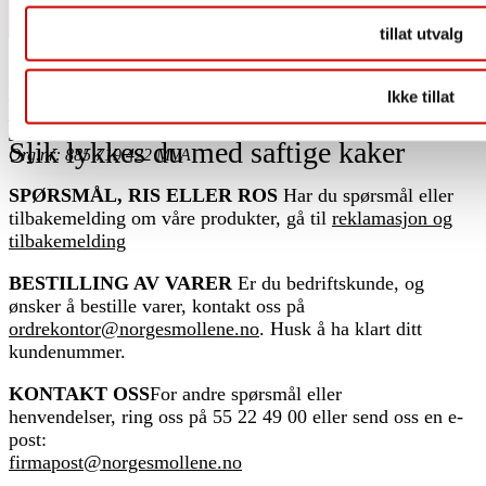
tillat utvalg
POSTADRESSE
Postboks 1911, Nordnes
Kakemiks
5817 BERGEN
Ikke tillat
BESØKSADRESSE
C.Sundts gate 17
5004 BERGEN
Slik lykkes du med saftige kaker
Org.nr: 885 719 422 MVA
SPØRSMÅL, RIS ELLER ROS
Har du spørsmål eller
tilbakemelding om våre produkter, gå til
reklamasjon og
tilbakemelding
BESTILLING AV VARER
Er du bedriftskunde, og
ønsker å bestille varer, kontakt oss på
ordrekontor@norgesmollene.no
. Husk å ha klart ditt
kundenummer.
KONTAKT OSS
For andre spørsmål eller
henvendelser, ring oss på 55 22 49 00 eller send oss en e-
post:
firmapost@norgesmollene.no